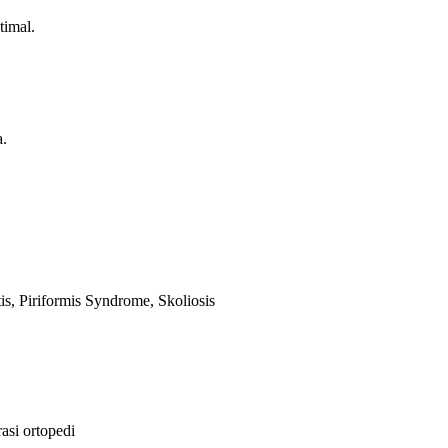
imal.
a.
s, Piriformis Syndrome, Skoliosis
asi ortopedi