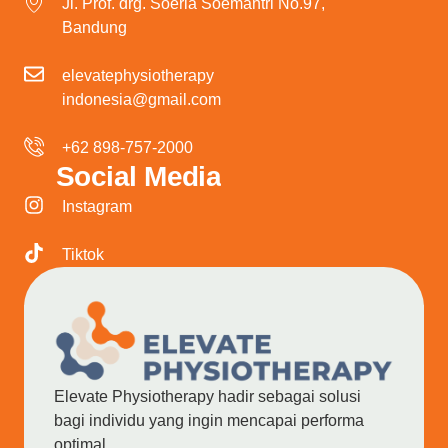
Jl. Prof. drg. Soeria Soemantri No.97,
Bandung
elevatephysiotherapy
indonesia@gmail.com
+62 898-757-2000
Social Media
Instagram
Tiktok
Elevate Physiotherapy hadir sebagai solusi
bagi individu yang ingin mencapai performa
optimal.