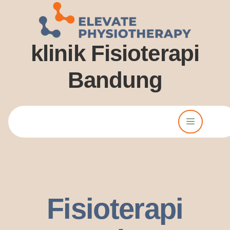
klinik Fisioterapi
Bandung
Lorem ipsum dolor sit amet, consectetur adipiscing elit. Ut elit
tellus, luctus nec ullamcorper mattis, pulvinar dssapibus leo.
Fisioterapi