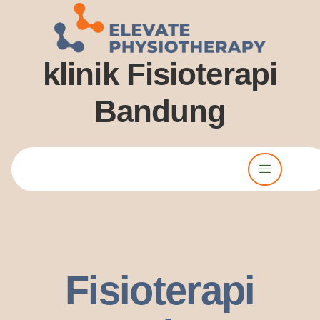
klinik Fisioterapi
Bandung
Lorem ipsum dolor sit amet, consectetur adipiscing elit. Ut elit
tellus, luctus nec ullamcorper mattis, pulvinar dssapibus leo.
Fisioterapi