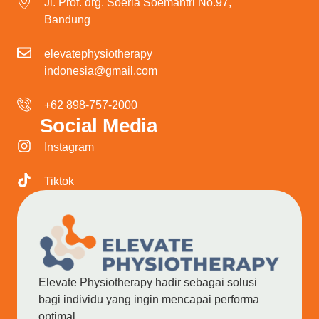
Jl. Prof. drg. Soeria Soemantri No.97,
Bandung
elevatephysiotherapy
indonesia@gmail.com
+62 898-757-2000
Social Media
Instagram
Tiktok
Elevate Physiotherapy hadir sebagai solusi
bagi individu yang ingin mencapai performa
optimal.