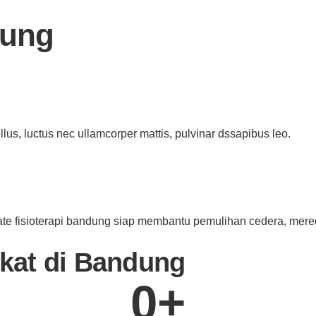
dung
ellus, luctus nec ullamcorper mattis, pulvinar dssapibus leo.
ate fisioterapi bandung siap membantu pemulihan cedera, mered
ekat di Bandung
0
+