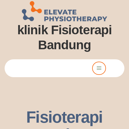
klinik Fisioterapi
Bandung
Lorem ipsum dolor sit amet, consectetur adipiscing elit. Ut elit
tellus, luctus nec ullamcorper mattis, pulvinar dssapibus leo.
Fisioterapi