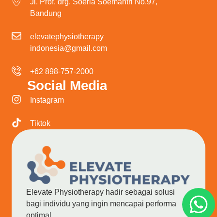
Jl. Prof. drg. Soeria Soemantri No.97,
Bandung
elevatephysiotherapy
indonesia@gmail.com
+62 898-757-2000
Social Media
Instagram
Tiktok
Elevate Physiotherapy hadir sebagai solusi
bagi individu yang ingin mencapai performa
optimal.