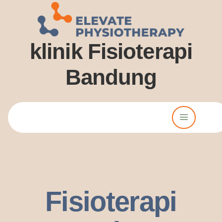
klinik Fisioterapi
Bandung
Lorem ipsum dolor sit amet, consectetur adipiscing elit. Ut elit
tellus, luctus nec ullamcorper mattis, pulvinar dssapibus leo.
Fisioterapi