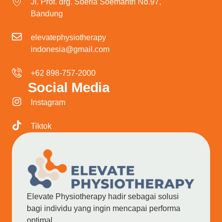
Jl. Prof. drg. Soeria Soemantri No.97,
Bandung
elevatephysiotherapy
indonesia@gmail.com
+62 898-757-2000
Social Media
Instagram
Tiktok
Elevate Physiotherapy hadir sebagai solusi
bagi individu yang ingin mencapai performa
optimal.