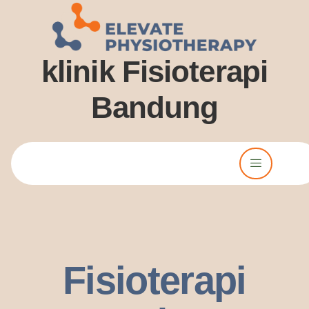
klinik Fisioterapi
Bandung
Lorem ipsum dolor sit amet, consectetur adipiscing elit. Ut elit
tellus, luctus nec ullamcorper mattis, pulvinar dssapibus leo.
Fisioterapi