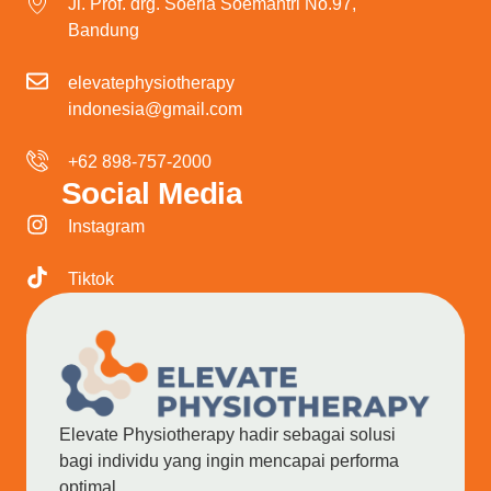
Jl. Prof. drg. Soeria Soemantri No.97,
Bandung
elevatephysiotherapy
indonesia@gmail.com
+62 898-757-2000
Social Media
Instagram
Tiktok
Elevate Physiotherapy hadir sebagai solusi
bagi individu yang ingin mencapai performa
optimal.