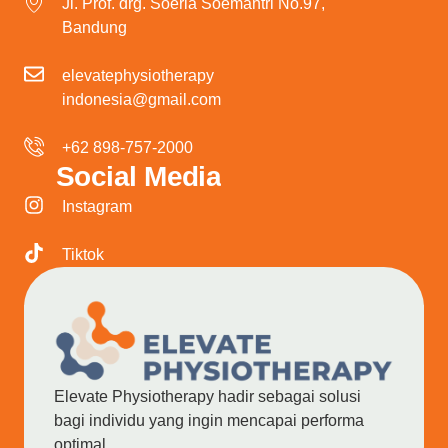
Jl. Prof. drg. Soeria Soemantri No.97,
Bandung
elevatephysiotherapy
indonesia@gmail.com
+62 898-757-2000
Social Media
Instagram
Tiktok
Elevate Physiotherapy hadir sebagai solusi
bagi individu yang ingin mencapai performa
optimal.