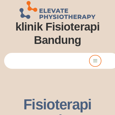
klinik Fisioterapi
Bandung
Lorem ipsum dolor sit amet, consectetur adipiscing elit. Ut elit
tellus, luctus nec ullamcorper mattis, pulvinar dssapibus leo.
Fisioterapi