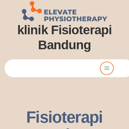
klinik Fisioterapi
Bandung
Lorem ipsum dolor sit amet, consectetur adipiscing elit. Ut elit
tellus, luctus nec ullamcorper mattis, pulvinar dssapibus leo.
Fisioterapi