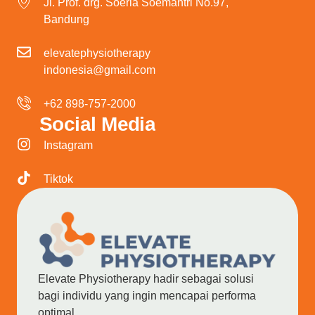
Jl. Prof. drg. Soeria Soemantri No.97,
Bandung
elevatephysiotherapy
indonesia@gmail.com
+62 898-757-2000
Social Media
Instagram
Tiktok
Elevate Physiotherapy hadir sebagai solusi
bagi individu yang ingin mencapai performa
optimal.