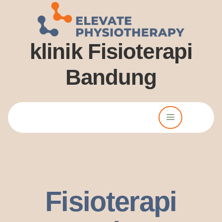
klinik Fisioterapi
Bandung
Lorem ipsum dolor sit amet, consectetur adipiscing elit. Ut elit
tellus, luctus nec ullamcorper mattis, pulvinar dssapibus leo.
Fisioterapi