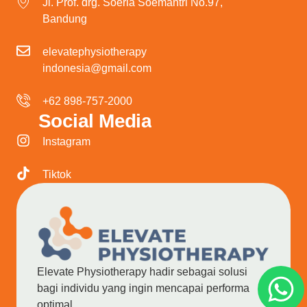
Jl. Prof. drg. Soeria Soemantri No.97,
Bandung
elevatephysiotherapy
indonesia@gmail.com
+62 898-757-2000
Social Media
Instagram
Tiktok
Elevate Physiotherapy hadir sebagai solusi
bagi individu yang ingin mencapai performa
optimal.