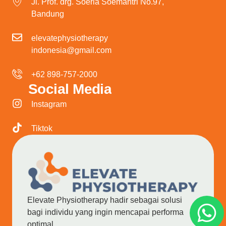
Jl. Prof. drg. Soeria Soemantri No.97,
Bandung
elevatephysiotherapy
indonesia@gmail.com
+62 898-757-2000
Social Media
Instagram
Tiktok
Elevate Physiotherapy hadir sebagai solusi
bagi individu yang ingin mencapai performa
optimal.