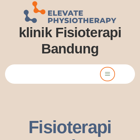
klinik Fisioterapi
Bandung
Lorem ipsum dolor sit amet, consectetur adipiscing elit. Ut elit
tellus, luctus nec ullamcorper mattis, pulvinar dssapibus leo.
Fisioterapi