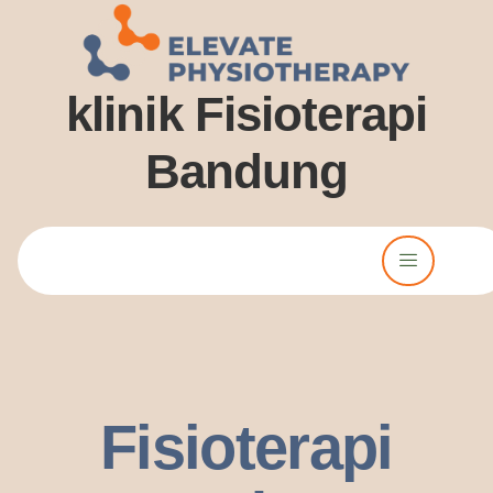
klinik Fisioterapi
Bandung
Lorem ipsum dolor sit amet, consectetur adipiscing elit. Ut elit
tellus, luctus nec ullamcorper mattis, pulvinar dssapibus leo.
Fisioterapi