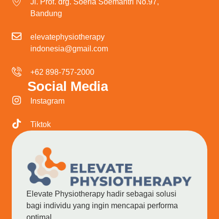
Jl. Prof. drg. Soeria Soemantri No.97,
Bandung
elevatephysiotherapy
indonesia@gmail.com
+62 898-757-2000
Social Media
Instagram
Tiktok
Elevate Physiotherapy hadir sebagai solusi
bagi individu yang ingin mencapai performa
optimal.