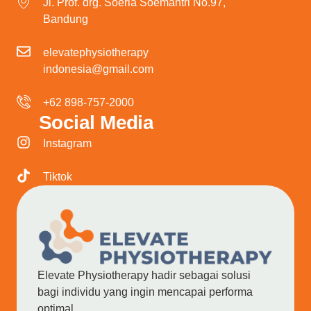
Jl. Prof. drg. Soeria Soemantri No.97,
Bandung
elevatephysiotherapy
indonesia@gmail.com
+62 898-757-2000
Social Media
Instagram
Tiktok
Elevate Physiotherapy hadir sebagai solusi
bagi individu yang ingin mencapai performa
optimal.