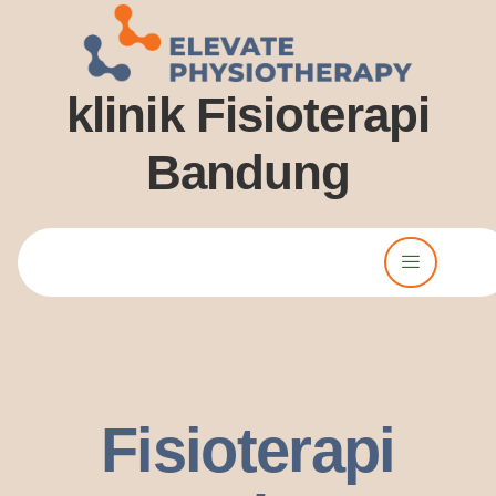
klinik Fisioterapi
Bandung
Lorem ipsum dolor sit amet, consectetur adipiscing elit. Ut elit
tellus, luctus nec ullamcorper mattis, pulvinar dssapibus leo.
Fisioterapi