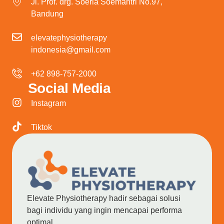
Jl. Prof. drg. Soeria Soemantri No.97,
Bandung
elevatephysiotherapy
indonesia@gmail.com
+62 898-757-2000
Social Media
Instagram
Tiktok
Elevate Physiotherapy hadir sebagai solusi
bagi individu yang ingin mencapai performa
optimal.