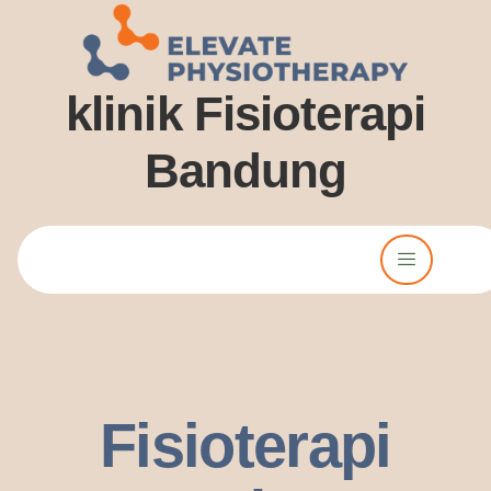
klinik Fisioterapi
Bandung
Lorem ipsum dolor sit amet, consectetur adipiscing elit. Ut elit
tellus, luctus nec ullamcorper mattis, pulvinar dssapibus leo.
Fisioterapi