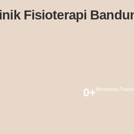
linik Fisioterapi Bandu
. Ut elit tellus, luctus nec ullamcorper mattis, pulvinar dssapibu
0
+
Membantu Pasie