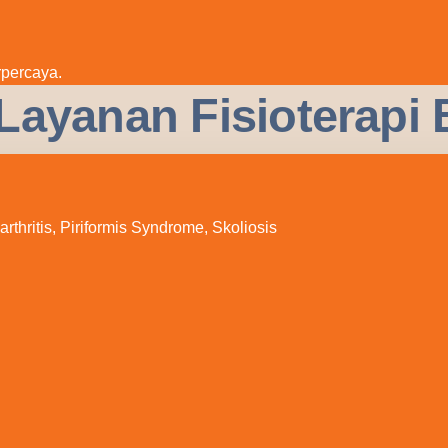
rpercaya.
 Layanan Fisioterap
thritis, Piriformis Syndrome, Skoliosis