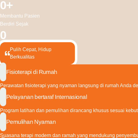
0
+
Membantu Pasien
Berdiri Sejak
0
Pulih Cepat, Hidup
Berkualitas
Fisioterapi di Rumah
Perawatan fisioterapi yang nyaman langsung di rumah Anda den
Pelayanan bertaraf Internasional
Program latihan dan pemulihan dirancang khusus sesuai kebut
Pemulihan Nyaman
Suasana terapi modern dan ramah yang mendukung penyembu