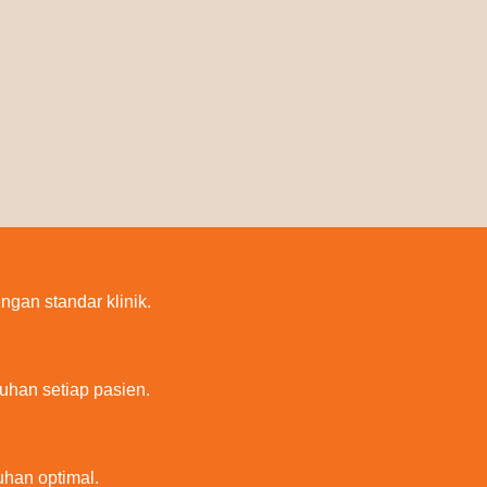
gan standar klinik.
uhan setiap pasien.
han optimal.