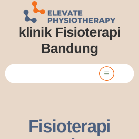
klinik Fisioterapi
Bandung
Lorem ipsum dolor sit amet, consectetur adipiscing elit. Ut elit
tellus, luctus nec ullamcorper mattis, pulvinar dssapibus leo.
Fisioterapi