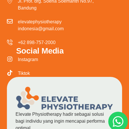
Jl. Prof. drg. Soeria Soemantri No.97,
Bandung
elevatephysiotherapy
indonesia@gmail.com
+62 898-757-2000
Social Media
Instagram
Tiktok
Elevate Physiotherapy hadir sebagai solusi
bagi individu yang ingin mencapai performa
optimal.