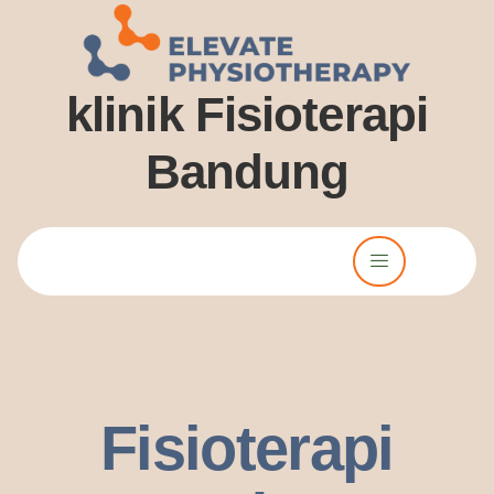
klinik Fisioterapi
Bandung
Lorem ipsum dolor sit amet, consectetur adipiscing elit. Ut elit
tellus, luctus nec ullamcorper mattis, pulvinar dssapibus leo.
Fisioterapi