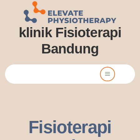
klinik Fisioterapi
Bandung
Lorem ipsum dolor sit amet, consectetur adipiscing elit. Ut elit
tellus, luctus nec ullamcorper mattis, pulvinar dssapibus leo.
Fisioterapi