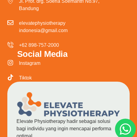
Jl. Prof. drg. Soeria Soemantri No.97,
Bandung
elevatephysiotherapy
indonesia@gmail.com
+62 898-757-2000
Social Media
Instagram
Tiktok
Elevate Physiotherapy hadir sebagai solusi
bagi individu yang ingin mencapai performa
optimal.