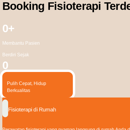
Booking Fisioterapi Terd
0
+
Membantu Pasien
Berdiri Sejak
0
Pulih Cepat, Hidup
Berkualitas
Fisioterapi di Rumah
Perawatan fisioterapi yang nyaman langsung di rumah Anda de