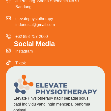
Jl. Prof. drg. Soeria Soemantri No.97,
Bandung
elevatephysiotherapy
indonesia@gmail.com
+62 898-757-2000
Social Media
Instagram
Tiktok
Elevate Physiotherapy hadir sebagai solusi
bagi individu yang ingin mencapai performa
optimal.