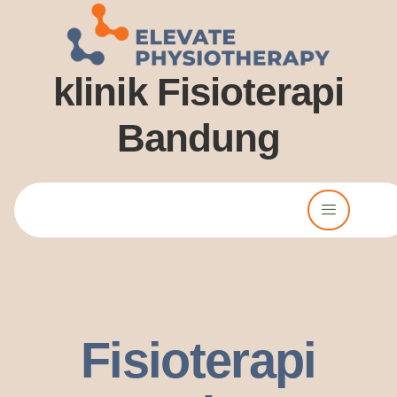
klinik Fisioterapi
Bandung
Lorem ipsum dolor sit amet, consectetur adipiscing elit. Ut elit
tellus, luctus nec ullamcorper mattis, pulvinar dssapibus leo.
Fisioterapi