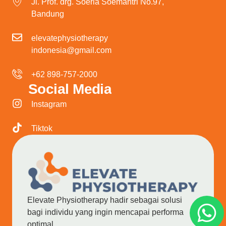
Jl. Prof. drg. Soeria Soemantri No.97,
Bandung
elevatephysiotherapy
indonesia@gmail.com
+62 898-757-2000
Social Media
Instagram
Tiktok
Elevate Physiotherapy hadir sebagai solusi
bagi individu yang ingin mencapai performa
optimal.