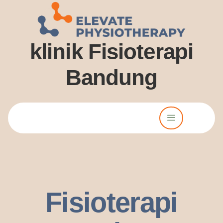
klinik Fisioterapi
Bandung
Lorem ipsum dolor sit amet, consectetur adipiscing elit. Ut elit
tellus, luctus nec ullamcorper mattis, pulvinar dssapibus leo.
Fisioterapi