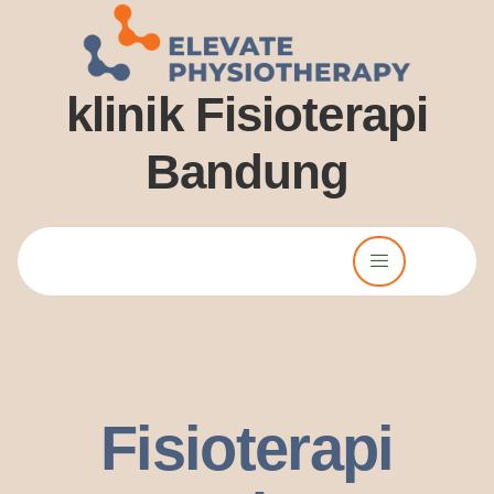
klinik Fisioterapi
Bandung
Lorem ipsum dolor sit amet, consectetur adipiscing elit. Ut elit
tellus, luctus nec ullamcorper mattis, pulvinar dssapibus leo.
Fisioterapi