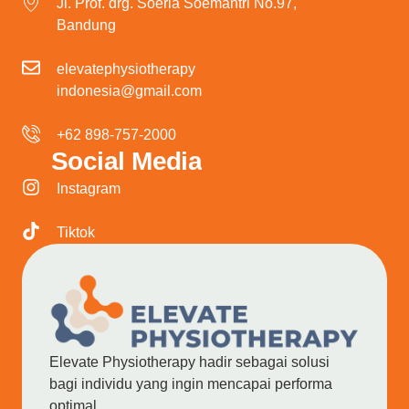
Jl. Prof. drg. Soeria Soemantri No.97,
Bandung
elevatephysiotherapy
indonesia@gmail.com
+62 898-757-2000
Social Media
Instagram
Tiktok
Elevate Physiotherapy hadir sebagai solusi
bagi individu yang ingin mencapai performa
optimal.