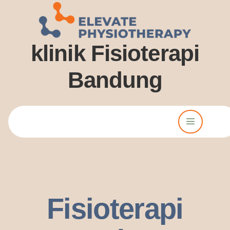
klinik Fisioterapi
Bandung
Lorem ipsum dolor sit amet, consectetur adipiscing elit. Ut elit
tellus, luctus nec ullamcorper mattis, pulvinar dssapibus leo.
Fisioterapi