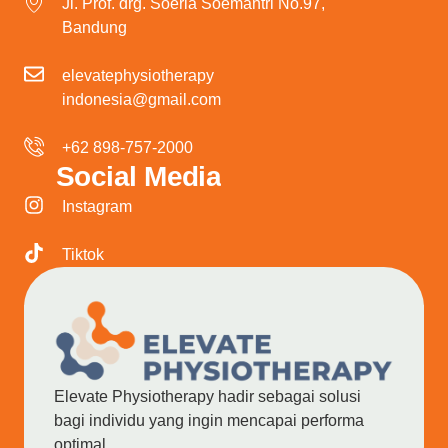
Jl. Prof. drg. Soeria Soemantri No.97,
Bandung
elevatephysiotherapy
indonesia@gmail.com
+62 898-757-2000
Social Media
Instagram
Tiktok
Elevate Physiotherapy hadir sebagai solusi
bagi individu yang ingin mencapai performa
optimal.