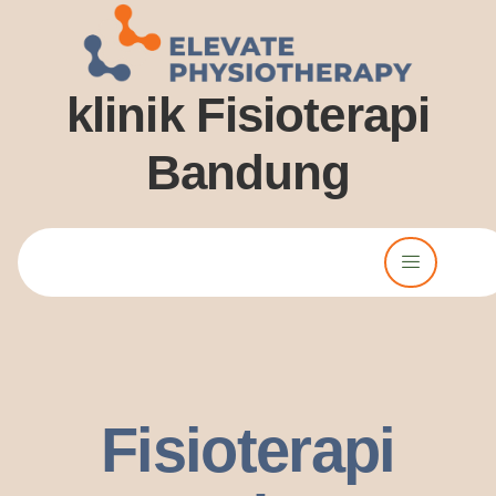
klinik Fisioterapi
Bandung
Lorem ipsum dolor sit amet, consectetur adipiscing elit. Ut elit
tellus, luctus nec ullamcorper mattis, pulvinar dssapibus leo.
Fisioterapi