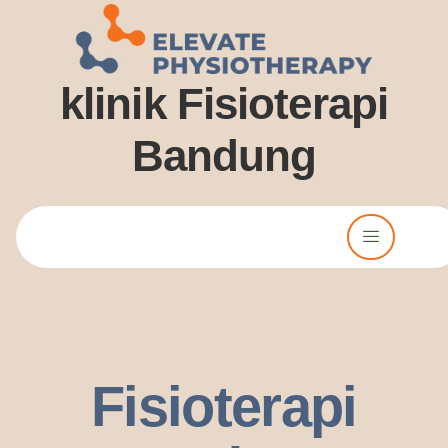
klinik Fisioterapi
Bandung
Lorem ipsum dolor sit amet, consectetur adipiscing elit. Ut elit
tellus, luctus nec ullamcorper mattis, pulvinar dssapibus leo.
Fisioterapi