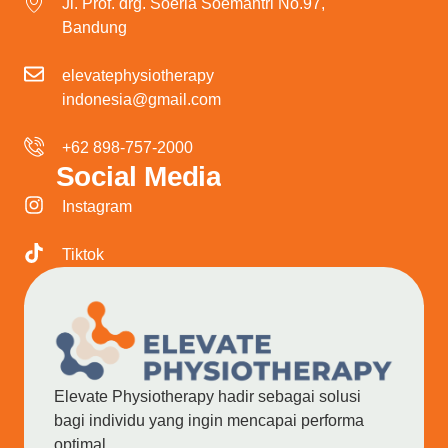
Jl. Prof. drg. Soeria Soemantri No.97,
Bandung
elevatephysiotherapy
indonesia@gmail.com
+62 898-757-2000
Social Media
Instagram
Tiktok
Elevate Physiotherapy hadir sebagai solusi
bagi individu yang ingin mencapai performa
optimal.