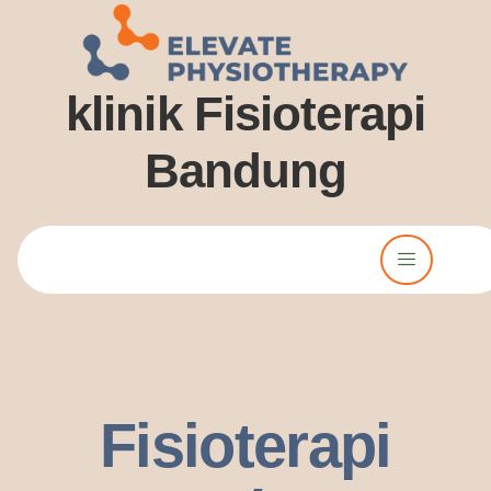
klinik Fisioterapi
Bandung
Lorem ipsum dolor sit amet, consectetur adipiscing elit. Ut elit
tellus, luctus nec ullamcorper mattis, pulvinar dssapibus leo.
Fisioterapi