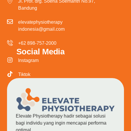
Jl. Prof. drg. Soeria Soemantri No.97,
Bandung
elevatephysiotherapy
indonesia@gmail.com
+62 898-757-2000
Social Media
Instagram
Tiktok
Elevate Physiotherapy hadir sebagai solusi
bagi individu yang ingin mencapai performa
optimal.