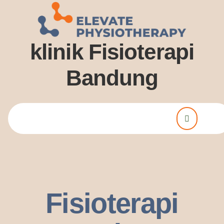
klinik Fisioterapi
Bandung
Lorem ipsum dolor sit amet, consectetur adipiscing elit. Ut elit
tellus, luctus nec ullamcorper mattis, pulvinar dssapibus leo.
Fisioterapi