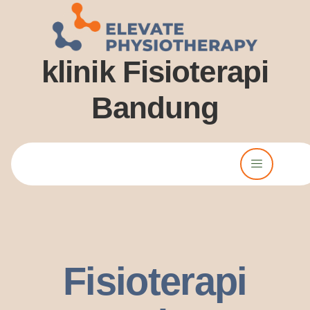
klinik Fisioterapi
Bandung
Lorem ipsum dolor sit amet, consectetur adipiscing elit. Ut elit
tellus, luctus nec ullamcorper mattis, pulvinar dssapibus leo.
Fisioterapi