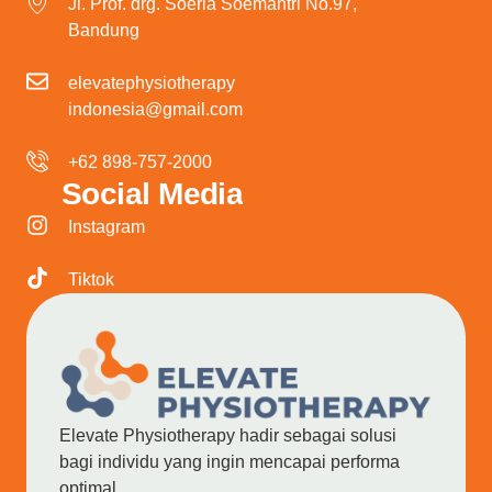
Jl. Prof. drg. Soeria Soemantri No.97,
Bandung
elevatephysiotherapy
indonesia@gmail.com
+62 898-757-2000
Social Media
Instagram
Tiktok
Elevate Physiotherapy hadir sebagai solusi
bagi individu yang ingin mencapai performa
optimal.