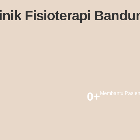
linik Fisioterapi Bandu
. Ut elit tellus, luctus nec ullamcorper mattis, pulvinar dssapibu
0
+
Membantu Pasie