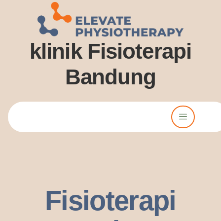
klinik Fisioterapi
Bandung
Lorem ipsum dolor sit amet, consectetur adipiscing elit. Ut elit
tellus, luctus nec ullamcorper mattis, pulvinar dssapibus leo.
Fisioterapi