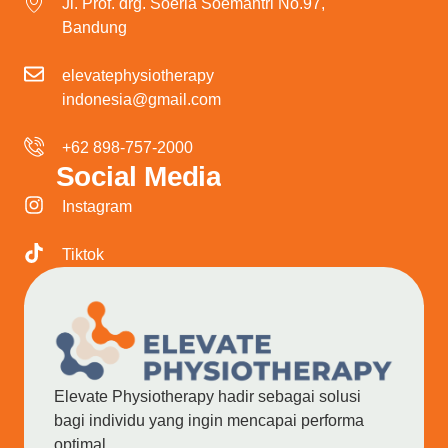
Jl. Prof. drg. Soeria Soemantri No.97,
Bandung
elevatephysiotherapy
indonesia@gmail.com
+62 898-757-2000
Social Media
Instagram
Tiktok
Elevate Physiotherapy hadir sebagai solusi
bagi individu yang ingin mencapai performa
optimal.