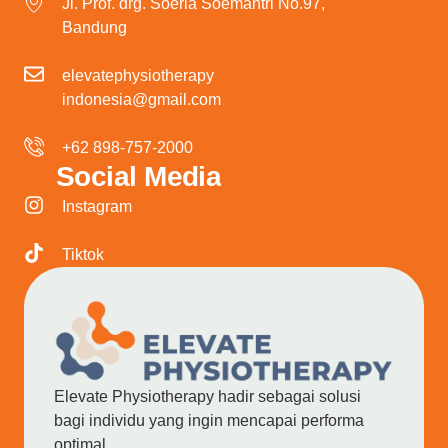
Jl. Prof. drg. Soeria Soemantri No.97,
Bandung
elevatephysiotherapy
indonesia@gmail.com
+62 898-757-2000
Social Media
Instagram
Tiktok
Elevate Physiotherapy hadir sebagai solusi
bagi individu yang ingin mencapai performa
optimal.