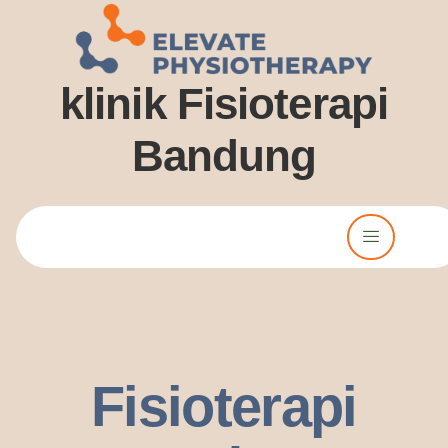
klinik Fisioterapi
Bandung
Lorem ipsum dolor sit amet, consectetur adipiscing elit. Ut elit
tellus, luctus nec ullamcorper mattis, pulvinar dssapibus leo.
Fisioterapi