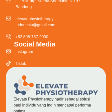
Jl. Prof. drg. Soeria Soemantri No.97,
Bandung
elevatephysiotherapy
indonesia@gmail.com
+62 898-757-2000
Social Media
Instagram
Tiktok
Elevate Physiotherapy hadir sebagai solusi
bagi individu yang ingin mencapai performa
optimal.