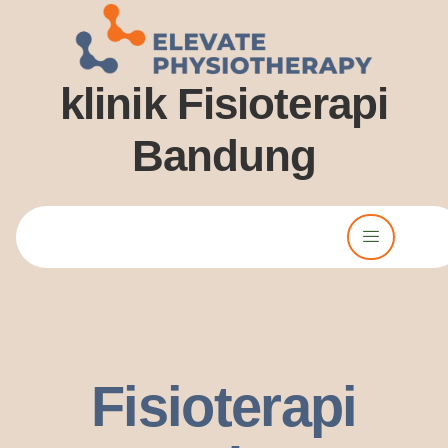
klinik Fisioterapi
Bandung
Lorem ipsum dolor sit amet, consectetur adipiscing elit. Ut elit
tellus, luctus nec ullamcorper mattis, pulvinar dssapibus leo.
Fisioterapi