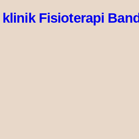
klinik Fisioterapi Ba
Lorem ipsum dolor sit amet, consectetur adipiscing elit