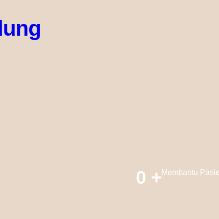
ndung
. Ut elit tellus, luctus nec ullamcorper mattis, pulvinar dssapibu
0
+
Membantu Pasi