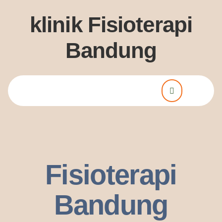
klinik Fisioterapi
Bandung
Lorem ipsum dolor sit amet, consectetur adipiscing elit. Ut elit
tellus, luctus nec ullamcorper mattis, pulvinar dssapibus leo.
Fisioterapi
Bandung