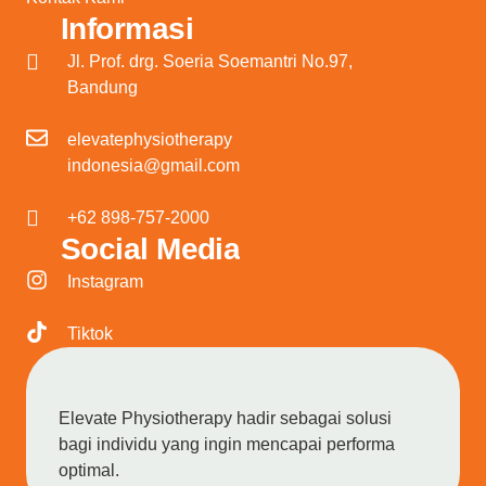
Informasi
Jl. Prof. drg. Soeria Soemantri No.97,
Bandung
elevatephysiotherapy
indonesia@gmail.com
+62 898-757-2000
Social Media
Instagram
Tiktok
Elevate Physiotherapy hadir sebagai solusi
bagi individu yang ingin mencapai performa
optimal.