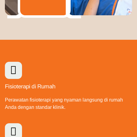
Fisioterapi di Rumah
Perawatan fisioterapi yang nyaman langsung di rumah
Anda dengan standar klinik.