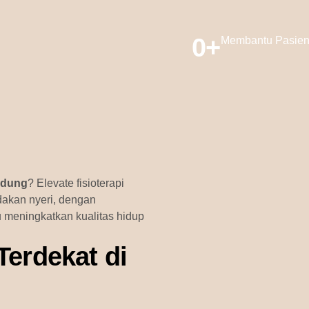
0
+
Membantu Pasie
andung
? Elevate fisioterapi
akan nyeri, dengan
u meningkatkan kualitas hidup
Terdekat di