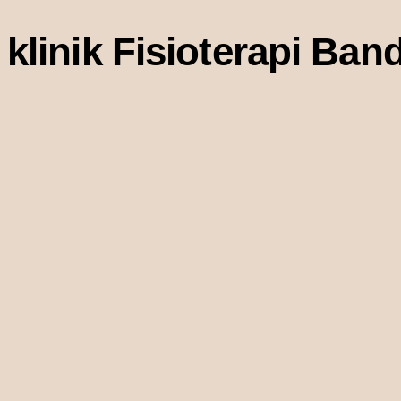
klinik Fisioterapi Ba
Lorem ipsum dolor sit amet, consectetur adipiscing elit