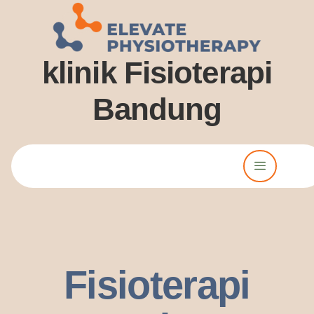
klinik Fisioterapi
Bandung
Lorem ipsum dolor sit amet, consectetur adipiscing elit. Ut elit
tellus, luctus nec ullamcorper mattis, pulvinar dssapibus leo.
Fisioterapi