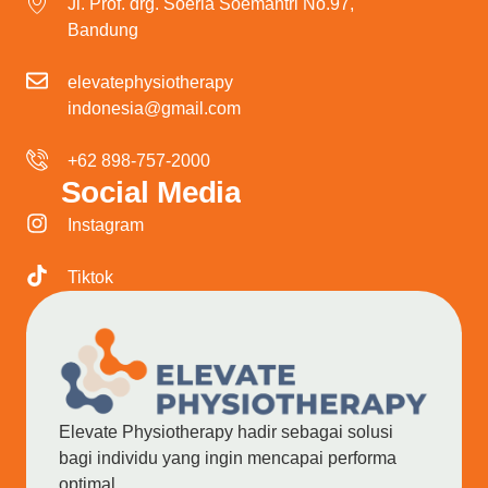
Jl. Prof. drg. Soeria Soemantri No.97,
Bandung
elevatephysiotherapy
indonesia@gmail.com
+62 898-757-2000
Social Media
Instagram
Tiktok
Elevate Physiotherapy hadir sebagai solusi
bagi individu yang ingin mencapai performa
optimal.