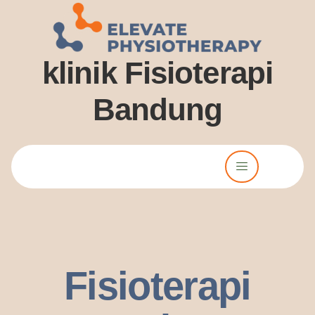
klinik Fisioterapi
Bandung
Lorem ipsum dolor sit amet, consectetur adipiscing elit. Ut elit
tellus, luctus nec ullamcorper mattis, pulvinar dssapibus leo.
Fisioterapi