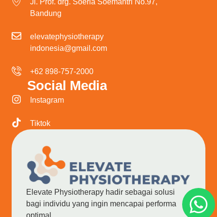
Jl. Prof. drg. Soeria Soemantri No.97,
Bandung
elevatephysiotherapy
indonesia@gmail.com
+62 898-757-2000
Social Media
Instagram
Tiktok
Elevate Physiotherapy hadir sebagai solusi
bagi individu yang ingin mencapai performa
optimal.