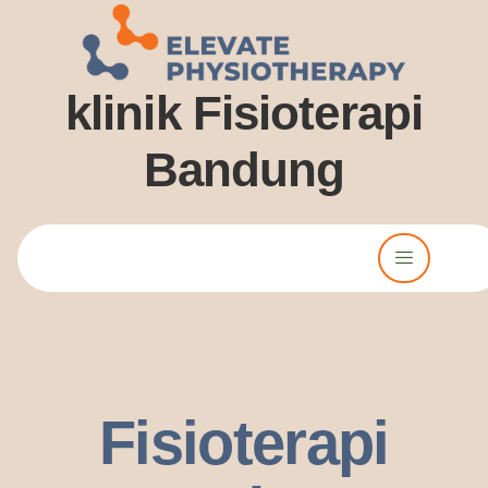
klinik Fisioterapi
Bandung
Lorem ipsum dolor sit amet, consectetur adipiscing elit. Ut elit
tellus, luctus nec ullamcorper mattis, pulvinar dssapibus leo.
Fisioterapi