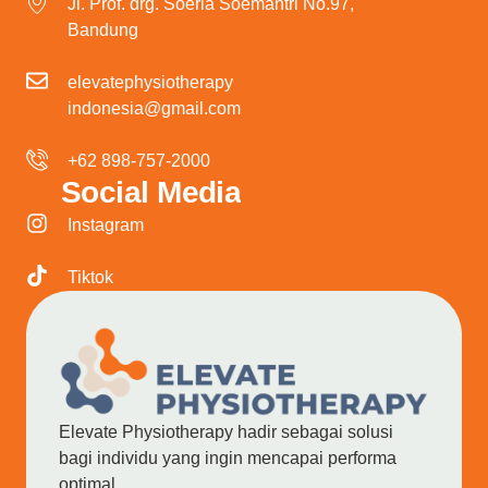
Jl. Prof. drg. Soeria Soemantri No.97,
Bandung
elevatephysiotherapy
indonesia@gmail.com
+62 898-757-2000
Social Media
Instagram
Tiktok
Elevate Physiotherapy hadir sebagai solusi
bagi individu yang ingin mencapai performa
optimal.