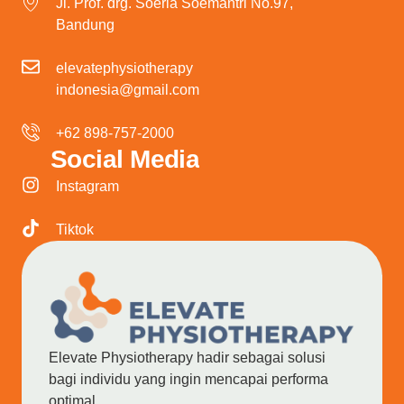
Jl. Prof. drg. Soeria Soemantri No.97,
Bandung
elevatephysiotherapy
indonesia@gmail.com
+62 898-757-2000
Social Media
Instagram
Tiktok
Elevate Physiotherapy hadir sebagai solusi
bagi individu yang ingin mencapai performa
optimal.