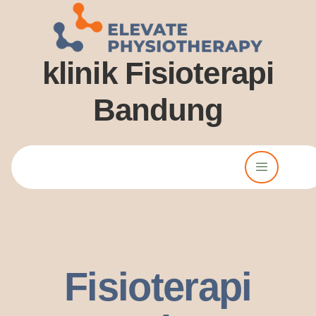
klinik Fisioterapi
Bandung
Lorem ipsum dolor sit amet, consectetur adipiscing elit. Ut elit
tellus, luctus nec ullamcorper mattis, pulvinar dssapibus leo.
Fisioterapi