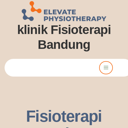
klinik Fisioterapi
Bandung
Lorem ipsum dolor sit amet, consectetur adipiscing elit. Ut elit
tellus, luctus nec ullamcorper mattis, pulvinar dssapibus leo.
Fisioterapi