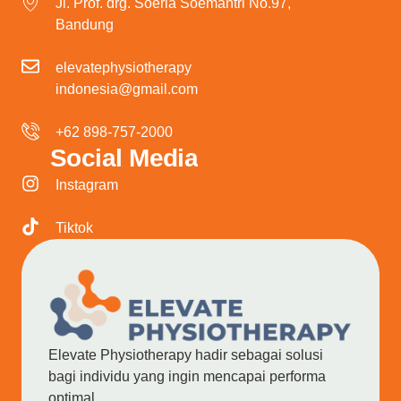
Jl. Prof. drg. Soeria Soemantri No.97,
Bandung
elevatephysiotherapy
indonesia@gmail.com
+62 898-757-2000
Social Media
Instagram
Tiktok
Elevate Physiotherapy hadir sebagai solusi
bagi individu yang ingin mencapai performa
optimal.