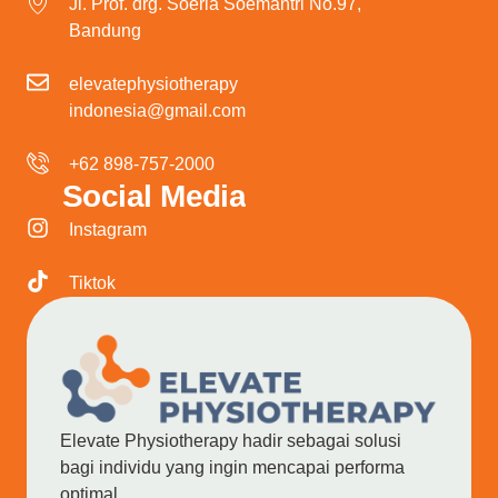
Jl. Prof. drg. Soeria Soemantri No.97,
Bandung
elevatephysiotherapy
indonesia@gmail.com
+62 898-757-2000
Social Media
Instagram
Tiktok
Elevate Physiotherapy hadir sebagai solusi
bagi individu yang ingin mencapai performa
optimal.