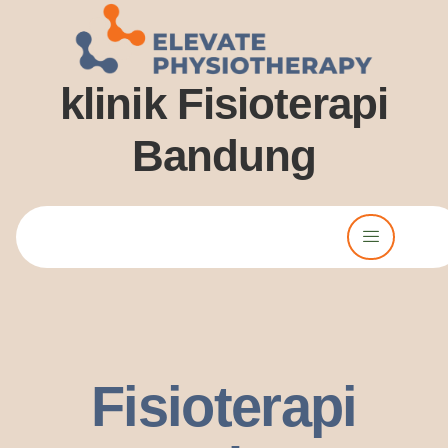
klinik Fisioterapi
Bandung
Lorem ipsum dolor sit amet, consectetur adipiscing elit. Ut elit
tellus, luctus nec ullamcorper mattis, pulvinar dssapibus leo.
Fisioterapi