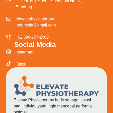
Jl. Prof. drg. Soeria Soemantri No.97,
Bandung
elevatephysiotherapy
indonesia@gmail.com
+62 898-757-2000
Social Media
Instagram
Tiktok
Elevate Physiotherapy hadir sebagai solusi
bagi individu yang ingin mencapai performa
optimal.