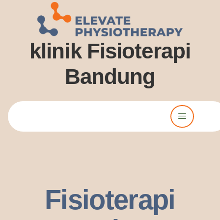
klinik Fisioterapi
Bandung
Lorem ipsum dolor sit amet, consectetur adipiscing elit. Ut elit
tellus, luctus nec ullamcorper mattis, pulvinar dssapibus leo.
Fisioterapi